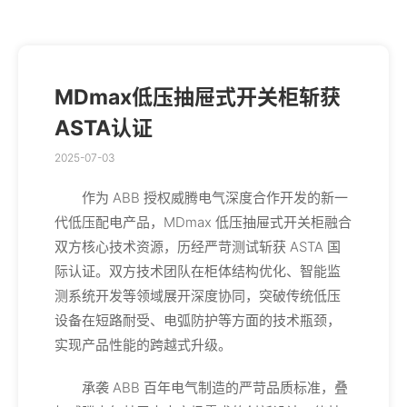
MDmax低压抽屉式开关柜斩获
ASTA认证
2025-07-03
作为 ABB 授权威腾电气深度合作开发的新一
代低压配电产品，MDmax 低压抽屉式开关柜融合
双方核心技术资源，历经严苛测试斩获 ASTA 国
际认证。双方技术团队在柜体结构优化、智能监
测系统开发等领域展开深度协同，突破传统低压
设备在短路耐受、电弧防护等方面的技术瓶颈，
实现产品性能的跨越式升级。
承袭 ABB 百年电气制造的严苛品质标准，叠