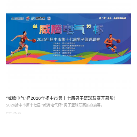
“威腾电气”杯2026年扬中市第十七届男子篮球联赛开幕啦！
2026扬中市第十七届 “威腾电气杯” 男子篮球联赛热血启幕。
2026-05-25