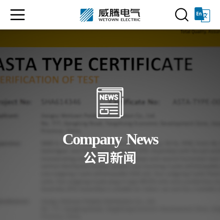
Company
News
公
司
新
闻