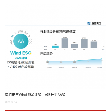
威腾电气Wind ESG评级由A跃升至AA级
2026-07-14