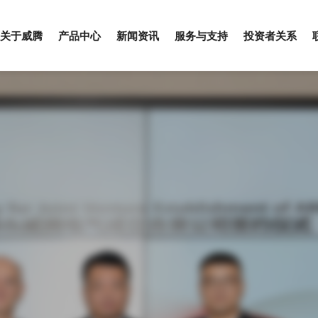
关于威腾
产品中心
新闻资讯
服务与支持
投资者关系