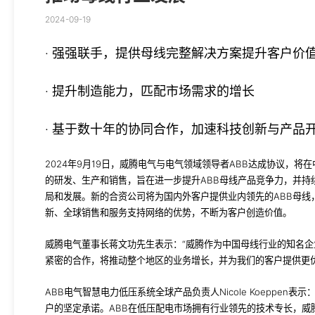
2024-09-19
· 强强联手，提供母线完整解决方案提升客户价
· 提升制造能力，匹配市场需求的增长
· 基于数十年的协同合作，加速科技创新与产品
2024年9月19日，威腾电气与电气领域领导者ABB达成协议，
的研发、生产和销售，旨在进一步提升ABB母线产品竞争力，并持
局和发展。新的合资公司将为国内外客户提供业内领先的ABB母线
新、全球销售和服务支持网络的优势，不断为客户创造价值。
威腾电气董事长蒋文功先生表示：“威腾作为中国母线行业的知名企
紧密的合作，将推动整个地区的业务增长，并为我们的客户提供更
ABB电气智慧电力低压系统全球产品负责人Nicole Koeppe
户的坚定承诺。ABB在低压配电市场拥有行业领先的技术专长，威