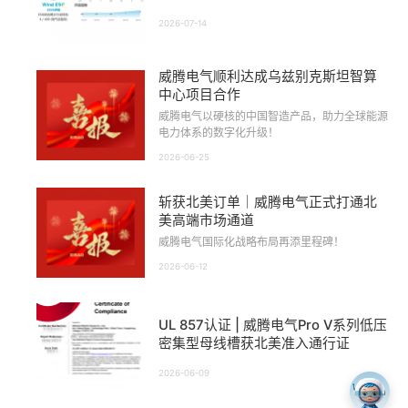
2026-07-14
威腾电气顺利达成乌兹别克斯坦智算
中心项目合作
威腾电气以硬核的中国智造产品，助力全球能源
电力体系的数字化升级！
2026-06-25
斩获北美订单｜威腾电气正式打通北
美高端市场通道
威腾电气国际化战略布局再添里程碑！
2026-06-12
UL 857认证 | 威腾电气Pro V系列低压
密集型母线槽获北美准入通行证
2026-06-09