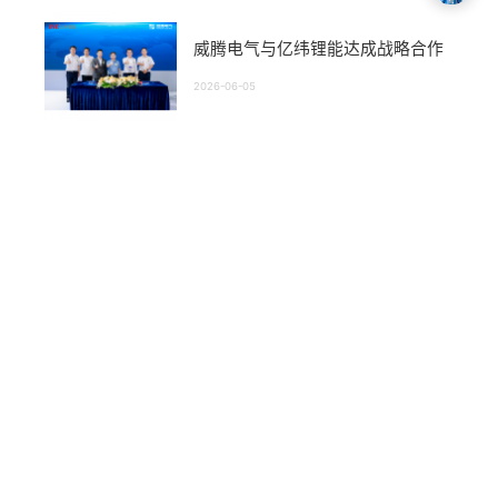
威腾电气与亿纬锂能达成战略合作
2026-06-05
“威腾电气”杯2026年扬中市第十七届
男子篮球联赛开幕啦！
2026扬中市第十七届 “威腾电气杯” 男子篮球联
赛热血启幕。
2026-05-25