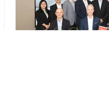
威腾集团
首页
新闻资讯
公司新闻
携手同行 合创新篇 | 威腾电气与