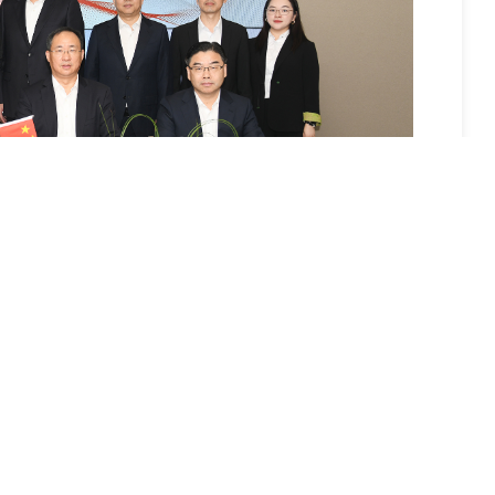
ABB成立合资公司，加速科技创新，推动母线行业发展