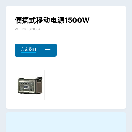
便
携
式
移
动
电
源
1
5
0
0
W
WT-BXL611884
咨询我们