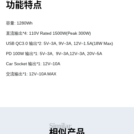
功
能
特
点
容量
:
1280
Wh
直流输出
*4
: 1
1
0V Rated
15
00W
(Peak 300W)
USB QC3.0
输出
*2
: 5V⎓3A, 9V⎓
3
A, 12V⎓1.5A(18W Max)
PD
10
0W
输出
*1
: 5V⎓
3
A,
9
V⎓
3
A,12V⎓
3
A, 20V⎓
5
A
Car Socket
输出
*1
: 12V⎓10A
交流输出
*1:
12V⎓10A MAX
S
i
m
i
l
a
r
相
似
产
品