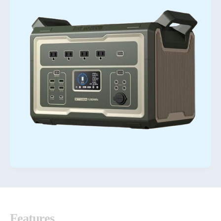
F
e
a
t
u
r
e
s